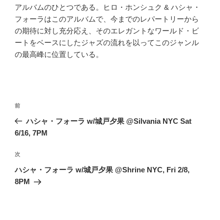
アルバムのひとつである。ヒロ・ホンシュク & ハシャ・
フォーラはこのアルバムで、今までのレパートリーから
の期待に対し充分応え、そのエレガントなワールド・ビ
ートをベースにしたジャズの流れを以ってこのジャンル
の最高峰に位置している。
投
前
前
稿
の
ハシャ・フォーラ w/城戸夕果 @Silvania NYC Sat
ナ
投
6/16, 7PM
ビ
稿
ゲ
次
次
の
ー
ハシャ・フォーラ w/城戸夕果 @Shrine NYC, Fri 2/8,
投
8PM
シ
稿
ョ
ン