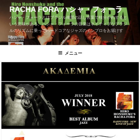
コ
RACHA FORA ハシャ・フォーラ
ン
ハシャ・フォーラとはブラジル南部の話し言葉で枝分かれすると
テ
いう意味がある。ハシャ・フォーラの音楽はネイティブなブラジ
ン
ルのリズムに乗ってハードコアなジャズのインプロをお届けす
ツ
る。
へ
ス
メニュー
キ
ッ
プ