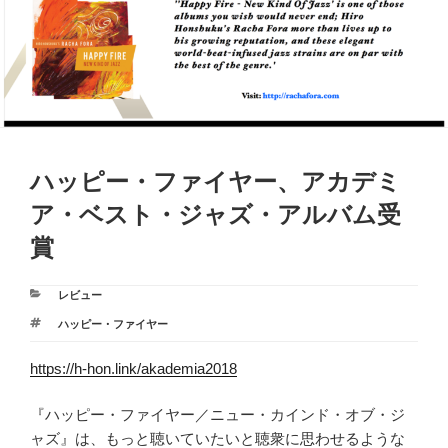
ハッピー・ファイヤー、アカデミ
ア・ベスト・ジャズ・アルバム受
賞
カ
レビュー
テ
タ
ハッピー・ファイヤー
ゴ
グ
リ
https://h-hon.link/akademia2018
ー
『ハッピー・ファイヤー／ニュー・カインド・オブ・ジ
ャズ』は、もっと聴いていたいと聴衆に思わせるような